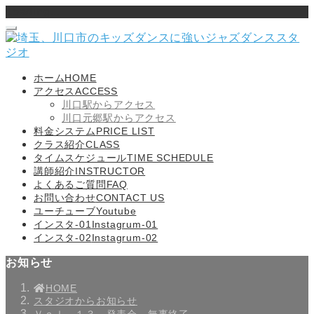
Loading...
ホーム
HOME
アクセス
ACCESS
川口駅からアクセス
川口元郷駅からアクセス
料金システム
PRICE LIST
クラス紹介
CLASS
タイムスケジュール
TIME SCHEDULE
講師紹介
INSTRUCTOR
よくあるご質問
FAQ
お問い合わせ
CONTACT US
ユーチューブ
Youtube
インスタ-01
Instagrum-01
インスタ-02
Instagrum-02
お知らせ
HOME
スタジオからお知らせ