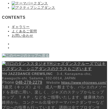
CONTENTS
ギャラリー
よくあるご質問
お問い合わせ
YH JAZZDANCE CREWS,INC
3-4, Kanayama-cho,
Kawaguchi-shi, Saitama, 332-0014, JAPAN
Phone
048-278-2279
Website
https://www.yhjcrews.com/
3歳児（キッズ）より、成人一般までを、バレエのメソー
ドを基礎に用い、楽しく、ジャズのステップからヒップ
ホップ、ＴＡＰ，などをご指導いたします。健康体力の
維持から、コンクール出場やテーマパークダンサーなど
プロへの指導も行っています。講師は全てプロダンサ