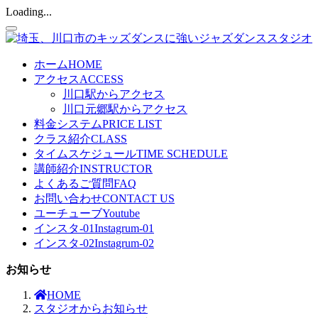
Loading...
ホーム
HOME
アクセス
ACCESS
川口駅からアクセス
川口元郷駅からアクセス
料金システム
PRICE LIST
クラス紹介
CLASS
タイムスケジュール
TIME SCHEDULE
講師紹介
INSTRUCTOR
よくあるご質問
FAQ
お問い合わせ
CONTACT US
ユーチューブ
Youtube
インスタ-01
Instagrum-01
インスタ-02
Instagrum-02
お知らせ
HOME
スタジオからお知らせ